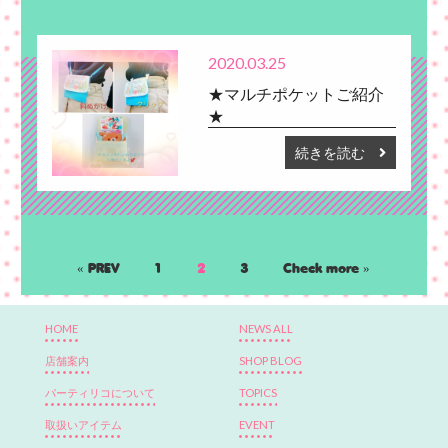
2020.03.25
★マルチポケットご紹介
★
続きを読む
« PREV
1
2
3
Check more »
HOME
NEWS ALL
店舗案内
SHOP BLOG
パーティリコについて
TOPICS
取扱いアイテム
EVENT