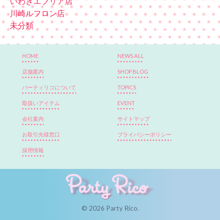
いわきエブリア店
川崎ルフロン店
未分類
HOME
NEWS ALL
店舗案内
SHOP BLOG
パーティリコについて
TOPICS
取扱いアイテム
EVENT
会社案内
サイトマップ
お取引先様窓口
プライバシーポリシー
採用情報
© 2026 Party Rico.