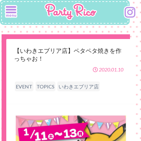
【いわきエブリア店】ペタペタ焼きを作
っちゃお！
2020.01.10
EVENT
TOPICS
いわきエブリア店