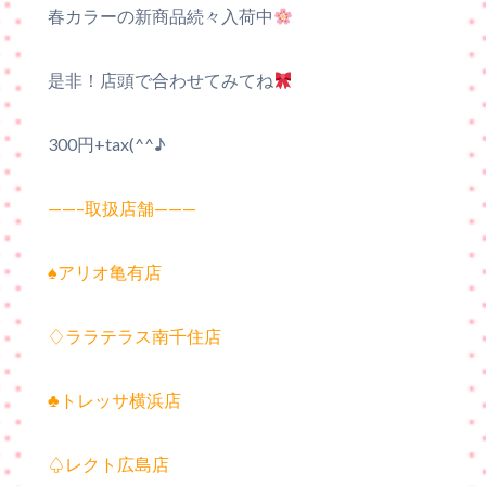
春カラーの新商品続々入荷中
是非！店頭で合わせてみてね
300円+tax(^^♪
——–取扱店舗———
♠アリオ亀有店
♢ララテラス南千住店
♣トレッサ横浜店
♤レクト広島店