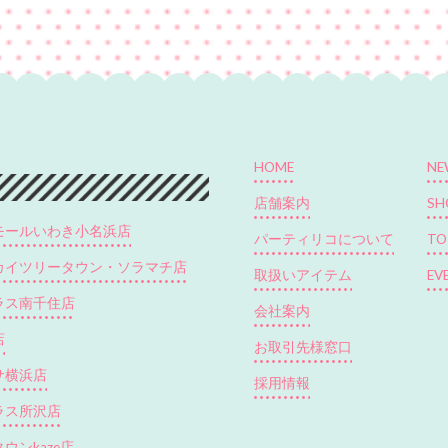
HOME
NE
店舗案内
SH
モールいわき小名浜店
パーティリコについて
TO
カイツリータウン・ソラマチ店
取扱いアイテム
EV
ラス南千住店
会社案内
店
お取引先様窓口
サ横浜店
採用情報
ラス所沢店
ウンkaze店