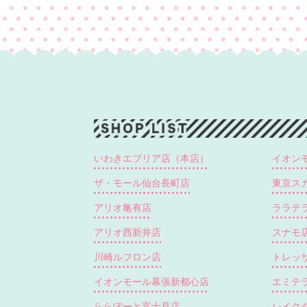
いわきエブリア店（本店）
イオン
ザ・モール仙台長町店
東京ス
アリオ亀有店
ララテ
アリオ西新井店
スナモ
川崎ルフロン店
トレッ
イオンモール幕張新都心店
エミテ
ららぽーと富士見店
レイクタ