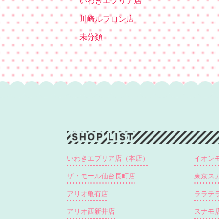
いわきエブリア店
川崎ルフロン店
未分類
いわきエブリア店（本店）
イオン
ザ・モール仙台長町店
東京ス
アリオ亀有店
ララテ
アリオ西新井店
スナモ