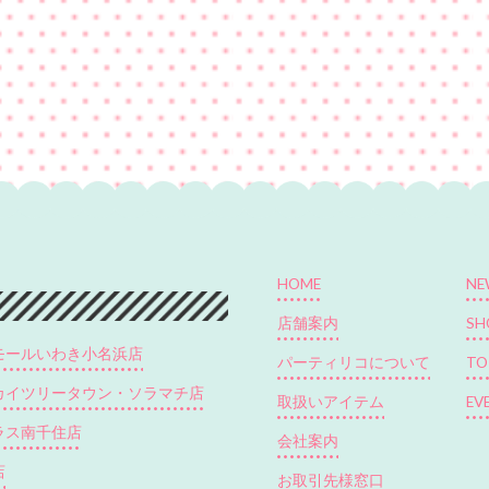
HOME
NE
店舗案内
SH
モールいわき小名浜店
パーティリコについて
TO
カイツリータウン・ソラマチ店
取扱いアイテム
EV
ラス南千住店
会社案内
店
お取引先様窓口