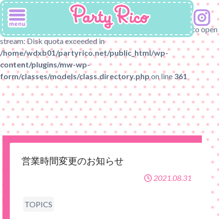
Warning
: fopen(/home/wdxb01/partyrico.net/public_html/wp-
content/uploads/mw-wp-form_uploads/.htaccess): Failed to open
stream: Disk quota exceeded in
/home/wdxb01/partyrico.net/public_html/wp-
content/plugins/mw-wp-
form/classes/models/class.directory.php
on line
361
営業時間変更のお知らせ
2021.08.31
TOPICS