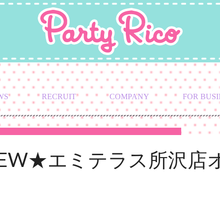
WS
RECRUIT
COMPANY
FOR BUSI
★NEW★エミテラス所沢店