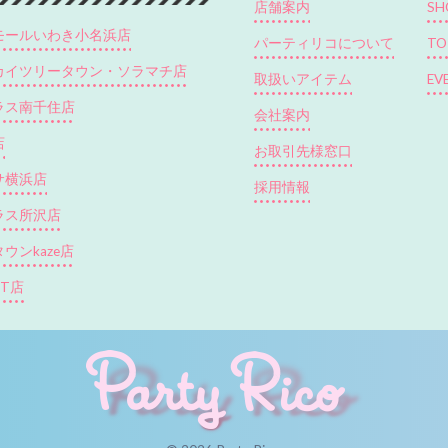
店舗案内
SH
モールいわき小名浜店
パーティリコについて
TO
カイツリータウン・ソラマチ店
取扱いアイテム
EV
ラス南千住店
会社案内
店
お取引先様窓口
サ横浜店
採用情報
ラス所沢店
ウンkaze店
CT店