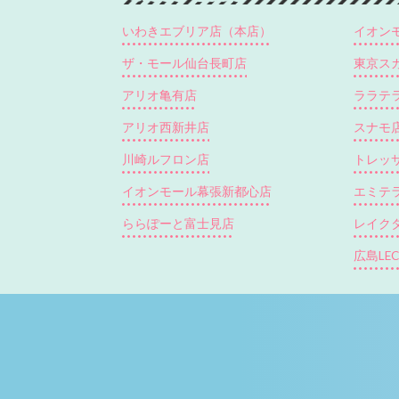
いわきエブリア店（本店）
イオン
ザ・モール仙台長町店
東京ス
アリオ亀有店
ララテ
アリオ西新井店
スナモ
川崎ルフロン店
トレッ
イオンモール幕張新都心店
エミテ
ららぽーと富士見店
レイクタ
広島LE